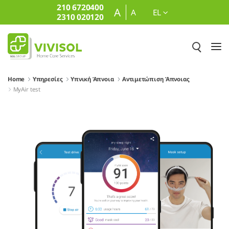
210 6720400
Skip to Main Content
A
A
EL
2310 020120
Home
Υπηρεσίες
Υπνική Άπνοια
Αντιμετώπιση Άπνοιας
MyAir test