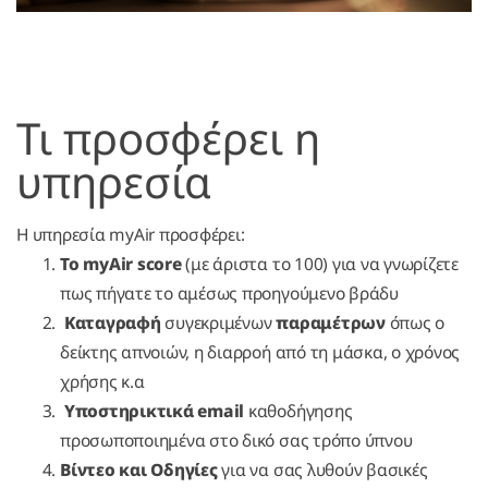
Τι προσφέρει η
υπηρεσία
Η υπηρεσία myAir προσφέρει:
Το myAir score
(με άριστα το 100) για να γνωρίζετε
πως πήγατε το αμέσως προηγούμενο βράδυ
Καταγραφή
συγεκριμένων
παραμέτρων
όπως ο
δείκτης απνοιών, η διαρροή από τη μάσκα, ο χρόνος
χρήσης κ.α
Υποστηρικτικά email
καθοδήγησης
προσωποποιημένα στο δικό σας τρόπο ύπνου
Βίντεο και Οδηγίες
για να σας λυθούν βασικές