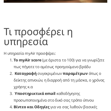
Τι προσφέρει η
υπηρεσία
Η υπηρεσία myAir προσφέρει:
Το myAir score
(με άριστα το 100) για να γνωρίζετε
πως πήγατε το αμέσως προηγούμενο βράδυ
Καταγραφή
συγεκριμένων
παραμέτρων
όπως ο
δείκτης απνοιών, η διαρροή από τη μάσκα, ο χρόνος
χρήσης κ.α
Υποστηρικτικά email
καθοδήγησης
προσωποποιημένα στο δικό σας τρόπο ύπνου
Βίντεο και Οδηγίες
για να σας λυθούν βασικές