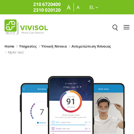
210 6720400
Skip to Main Content
A
A
EL
2310 020120
Home
Υπηρεσίες
Υπνική Άπνοια
Αντιμετώπιση Άπνοιας
MyAir test