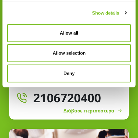
Show details
Allow all
Allow selection
Υποστήριξη 24 ώρες το 24ωρο
Δίπλα σας 24 ώρες με την υπηρεσία άμεσης
Deny
επεμβασης.
2106720400
Διάβασε περισσότερα