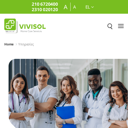
210 6720400
Skip to Main Content
A
A
EL
2310 020120
Home
Υπηρεσίες