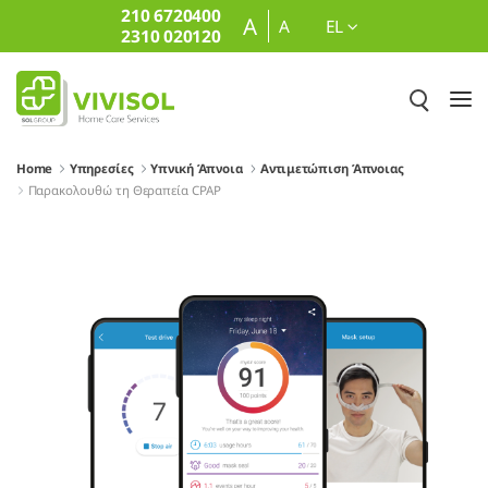
210 6720400
Skip to Main Content
A
A
EL
2310 020120
Home
Υπηρεσίες
Υπνική Άπνοια
Αντιμετώπιση Άπνοιας
Παρακολουθώ τη Θεραπεία CPAP