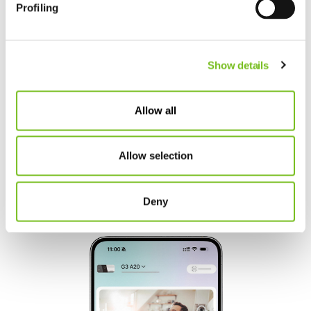
Profiling
Μπορείτε να δείτε τα δεδομένα σας μέσω Bluetooth™
απευθείας στο κινητό σας και μέσω της εφαρμογής
Show details
prisma APP. Διαθέσιμο με τις συσκευές prisma SOFT
plus, prisma SOFT max, prisma SMART plus, prisma
SMART max Air
Allow all
Allow selection
Deny