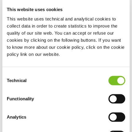
This website uses cookies
This website uses technical and analytical cookies to
collect data in order to create statistics to improve the
quality of our site web. You can accept or refuse our
cookies by clicking on the following buttons. If you want
to know more about our cookie policy, click on the cookie
policy link on our website.
Prisma APP από τη Lowenstein
Consent
Technical
Selection
To prisma APP σας δίνει σημαντικές πληροφορίες για
την θεραπεία σας μαζί με προσωποποιημένες
συμβουλές και συστάσεις. Μπορείτε να θέσετε τους
Functionality
δικούς σας
στόχους
και να λαμβάνετε πληροφορίες
για την πρόοδο του ύπνου σας τις οποίες η συσκευή
Analytics
μπορεί και διαμοιράζει μέσω εσωτερικού μόντεμ και
στο γιατρό σας εφόσον το επιθυμείτε