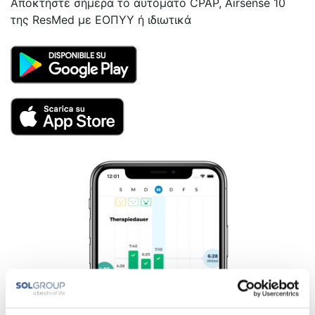
Αποκτήστε σήμερα το αυτόματο CPAP, Airsense 10
της ResMed με ΕΟΠΥΥ ή ιδιωτικά