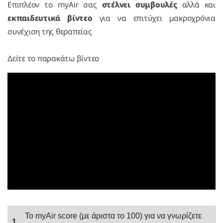
Επιπλέον το myAir σας
στέλνει συμβουλές
αλλά και
εκπαιδευτικά βίντεο
για να επιτύχει μακροχρόνια
συνέχιση της θεραπείας
Δείτε το παρακάτω βίντεο
Το myAir score (με άριστα το 100) για να γνωρίζετε
1