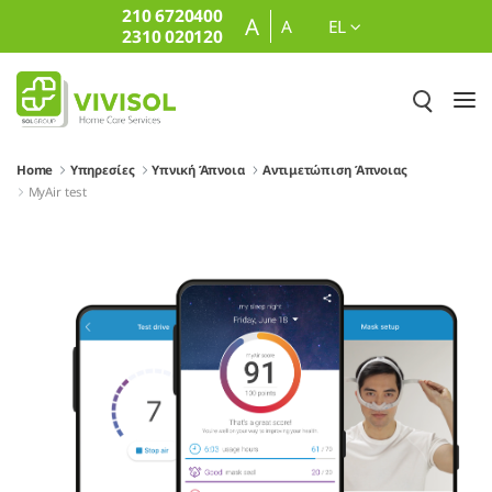
210 6720400
Skip to Main Content
A
A
EL
2310 020120
Home
Υπηρεσίες
Υπνική Άπνοια
Αντιμετώπιση Άπνοιας
MyAir test