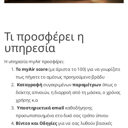
Τι προσφέρει η
υπηρεσία
Η υπηρεσία myAir προσφέρει:
Το myAir score
(με άριστα το 100) για να γνωρίζετε
πως πήγατε το αμέσως προηγούμενο βράδυ
Καταγραφή
συγεκριμένων
παραμέτρων
όπως ο
δείκτης απνοιών, η διαρροή από τη μάσκα, ο χρόνος
χρήσης κ.α
Υποστηρικτικά email
καθοδήγησης
προσωποποιημένα στο δικό σας τρόπο ύπνου
Βίντεο και Οδηγίες
για να σας λυθούν βασικές