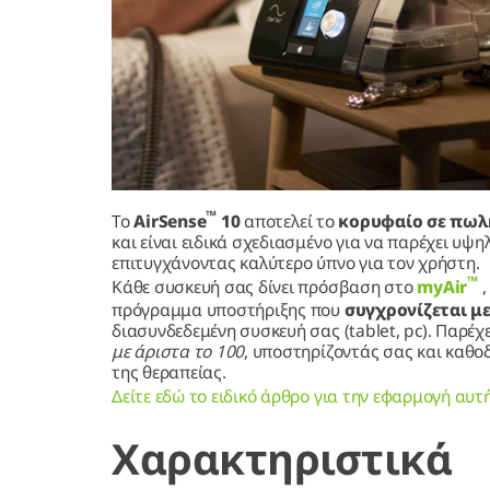
™
Το
AirSense
10
αποτελεί το
κορυφαίο σε πωλ
και είναι ειδικά σχεδιασμένο για να παρέχει υψη
επιτυγχάνοντας καλύτερο ύπνο για τον χρήστη.
™
Κάθε συσκευή σας δίνει πρόσβαση στο
myAir
,
πρόγραμμα υποστήριξης που
συγχρονίζεται με
διασυνδεδεμένη συσκευή σας (tablet, pc). Παρέχ
με άριστα το 100
, υποστηρίζοντάς σας και καθο
της θεραπείας.
Δείτε εδώ το ειδικό άρθρο για την εφαρμογή αυτ
Χαρακτηριστικά