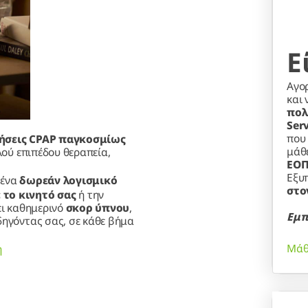
Ε
Αγο
και 
πολ
Ser
που
ήσεις CPAP παγκοσμίως
μάθ
λού επιπέδου θεραπεία,
ΕΟΠ
Εξυ
 ένα
δωρεάν λογισμικό
στο
 το κινητό σας
ή την
ει καθημερινό
σκορ ύπνου
,
Εμπ
δηγόντας σας, σε κάθε βήμα
Μάθ
ή