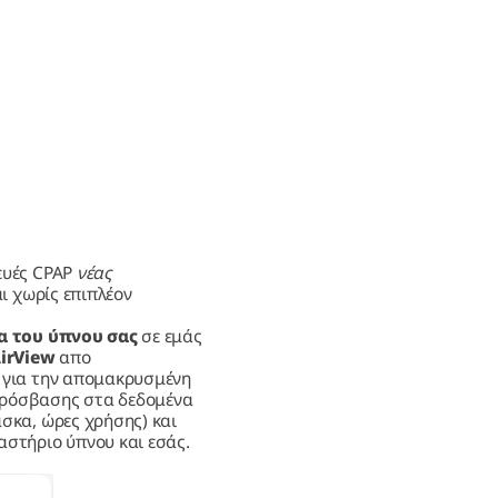
ευές CPAP
νέας
ι χωρίς επιπλέον
α του ύπνου σας
σε εμάς
irView
απο
ό για την απομακρυσμένη
πρόσβασης στα δεδομένα
άσκα, ώρες χρήσης) και
γαστήριο ύπνου και εσάς.