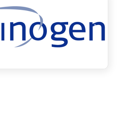
revious
Next