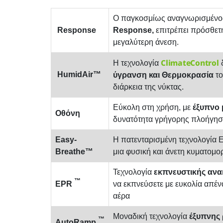
Ο παγκοσμίως αναγνωρισμένο
Response
Response,
επιτρέπει πρόσθετ
μεγαλύτερη άνεση.
ClimateControl
H τεχνολογία
δ
HumidAir™
ύγρανση και Θερμοκρασία
το
διάρκεια της νύκτας.
Εύκολη στη χρήση, με
έξυπνο 
Οθόνη
δυνατότητα γρήγορης πλοήγησ
Easy-
Η πατενταρισμένη τεχνολογία E
Breathe™
μια φυσική και άνετη κυματομ
Τεχνολογία
εκπνευστικής ανα
™
EPR
να εκπνεύσετε με ευκολία απέν
αέρα
Μοναδική τεχνολογία
έξυπνης
™
AutoRamp