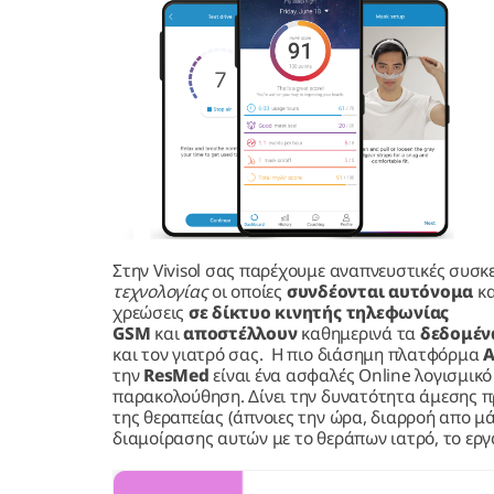
Στην Vivisol σας παρέχουμε αναπνευστικές συσκ
τεχνολογίας
οι οποίες
συνδέονται αυτόνομα
κα
χρεώσεις
σε δίκτυο κινητής τηλεφωνίας
GSM
και
αποστέλλουν
καθημερινά τα
δεδομέν
και τον γιατρό σας. Η πιο διάσημη πλατφόρμα
A
την
ResMed
είναι ένα ασφαλές Online λογισμικ
παρακολούθηση. Δίνει την δυνατότητα άμεσης 
της θεραπείας (άπνοιες την ώρα, διαρροή απο μ
διαμοίρασης αυτών με το θεράπων ιατρό, το ερ