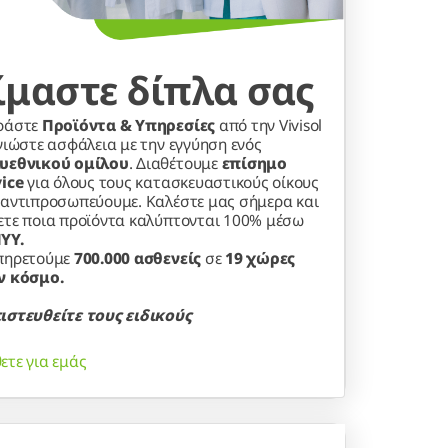
ίμαστε δίπλα σας
ράστε
Προϊόντα & Υπηρεσίες
από την Vivisol
νιώστε ασφάλεια με την εγγύηση ενός
υεθνικού ομίλου
. Διαθέτουμε
επίσημο
vice
για όλους τους κατασκευαστικούς οίκους
 αντιπροσωπεύουμε. Καλέστε μας σήμερα και
ετε ποια προϊόντα καλύπτονται 100% μέσω
ΥΥ.
πηρετούμε
700.000 ασθενείς
σε
19 χώρες
ν κόσμο.
ιστευθείτε τους ειδικούς
ετε για εμάς