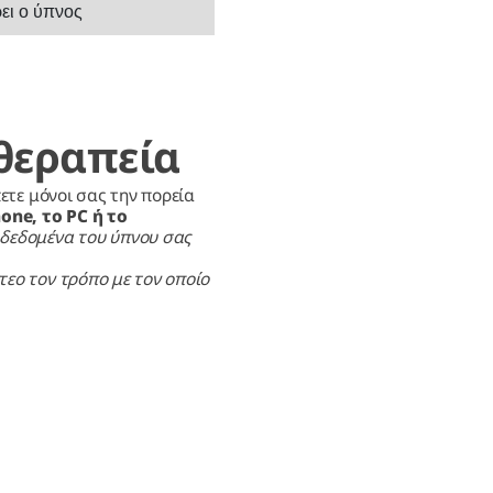
ρει ο ύπνος
θεραπεία
πετε μόνοι σας την πορεία
one, το PC ή το
δεδομένα του ύπνου σας
εο τον τρόπο με τον οποίο